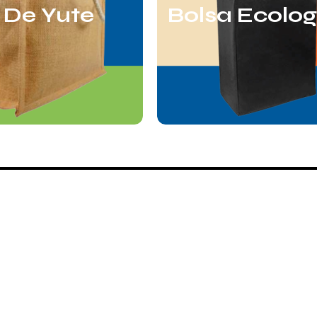
 De Yute
Bolsa Ecolog