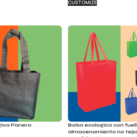
CUSTOMIZE
Bolsa ecologica con fuel
gica Panera
almacenamiento no tejid