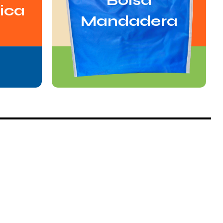
Bolsa
ica
Mandadera