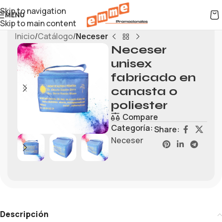
Skip to navigation
MENU
Skip to main content
Inicio
Catálogo
Neceser
Neceser
unisex
fabricado en
canasta o
poliester
Compare
Categoría:
Share:
Neceser
Descripción