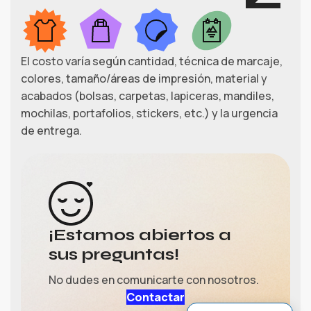
El costo varía según cantidad, técnica de marcaje,
colores, tamaño/áreas de impresión, material y
acabados (bolsas, carpetas, lapiceras, mandiles,
mochilas, portafolios, stickers, etc.) y la urgencia
de entrega.
¡Estamos abiertos a
Gerardo
›
sus preguntas!
Ventas
No dudes en comunicarte con nosotros.
Ventas (María)
›
Ventas
Contactar