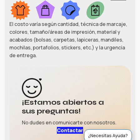
El costo varía según cantidad, técnica de marcaje,
colores, tamaño/áreas de impresión, material y
acabados (bolsas, carpetas, lapiceras, mandiles,
mochilas, portafolios, stickers, etc.) y la urgencia
de entrega.
Gerardo
¡Estamos abiertos a
›
Ventas
sus preguntas!
Ventas (María)
No dudes en comunicarte con nosotros.
›
Ventas
Contactar
¿Necesitas Ayuda?