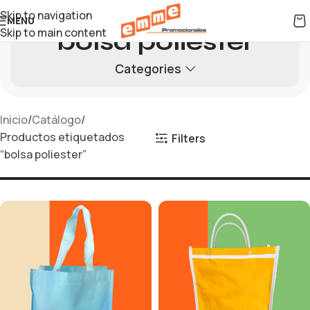
Skip to navigation
MENU
Skip to main content
bolsa poliester
Categories
Inicio
Catálogo
Productos etiquetados
Filters
“bolsa poliester”