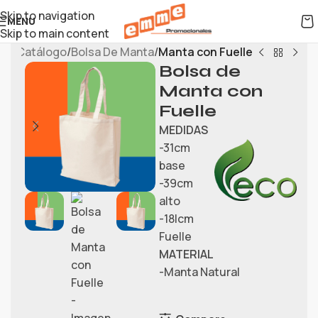
Skip to navigation
MENU
Skip to main content
cio
Catálogo
Bolsa De Manta
Manta con Fuelle
Bolsa de
Manta con
Fuelle
MEDIDAS
-31cm
base
-39cm
alto
-18|cm
Fuelle
MATERIAL
-Manta Natural