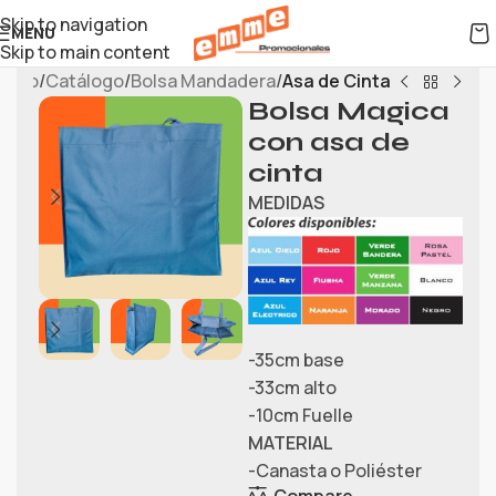
Skip to navigation
MENU
Skip to main content
Inicio
Catálogo
Bolsa Mandadera
Asa de Cinta
Bolsa Magica
con asa de
cinta
MEDIDAS
-35cm base
-33cm alto
-10cm Fuelle
MATERIAL
-Canasta o Poliéster
Compare