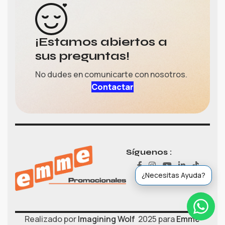
¡Estamos abiertos a
sus preguntas!
No dudes en comunicarte con nosotros.
Contactar
Gerardo
›
Ventas
Ventas (María)
Síguenos :
›
Ventas
¿Necesitas Ayuda?
Realizado por
Imagining Wolf
2025 para
Emme