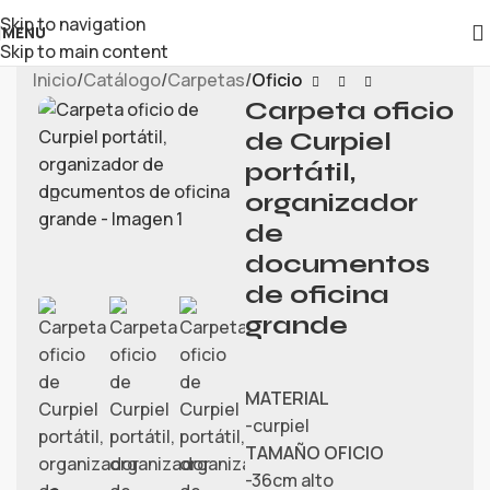
Skip to navigation
MENU
Skip to main content
Inicio
Catálogo
Carpetas
Oficio
Carpeta oficio
de Curpiel
portátil,
organizador
de
documentos
de oficina
grande
MATERIAL
-curpiel
TAMAÑO OFICIO
-36cm alto