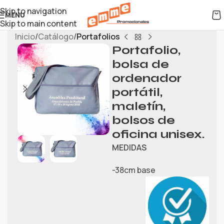
Skip to navigation
MENU
Skip to main content
Inicio
Catálogo
Portafolios
Portafolio,
bolsa de
ordenador
portátil,
maletín,
bolsos de
oficina unisex.
MEDIDAS
-38cm base